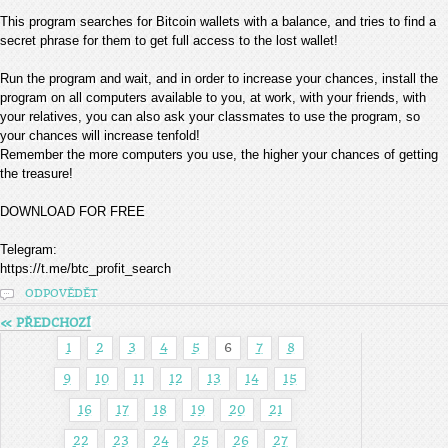
This program searches for Bitcoin wallets with a balance, and tries to find a
secret phrase for them to get full access to the lost wallet!
Run the program and wait, and in order to increase your chances, install the
program on all computers available to you, at work, with your friends, with
your relatives, you can also ask your classmates to use the program, so
your chances will increase tenfold!
Remember the more computers you use, the higher your chances of getting
the treasure!
DOWNLOAD FOR FREE
Telegram:
https://t.me/btc_profit_search
ODPOVĚDĚT
« PŘEDCHOZÍ
1
2
3
4
5
6
7
8
9
10
11
12
13
14
15
16
17
18
19
20
21
22
23
24
25
26
27