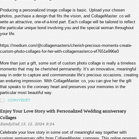
Producing a personalized image collage is basic. Upload your chosen
photos, purchase a design that fits the vision, and CollageMaster. co will
write an attractive, one-of-a-kind part. Each collage will be tailored to reflect
the particular unique bond involving you and the special woman throughout
your life.
https://medium.com/@collagemasterrs/cherish-precious-moments-create-
custom-photo-collages-for-her-with-collagemasterco-ef7651e996e0
More than just a gift, some sort of custom photo collage is really a timeless
momento that may be cherished permanently. It’s an innovative, meaningful
way in order to capture and commemorate life’s precious occasions, creating
an enduring impression. With CollageMaster. co, you can give her the gift
that speaks to the coronary heart and preserves your memories in the
particular most beautiful way.
ODPOVĚDĚT
Enjoy Your Love Story with Personalized Wedding anniversary
Collages
,
RandyDaF
13. 12. 2024 9:24
Celebrate your love story in some sort of meaningful way together with
custom anniversary gifts from CollageMaster. company. This online program