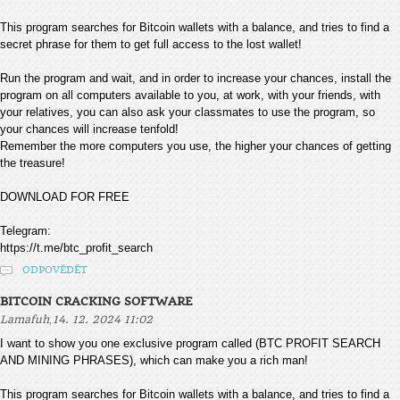
This program searches for Bitcoin wallets with a balance, and tries to find a
secret phrase for them to get full access to the lost wallet!
Run the program and wait, and in order to increase your chances, install the
program on all computers available to you, at work, with your friends, with
your relatives, you can also ask your classmates to use the program, so
your chances will increase tenfold!
Remember the more computers you use, the higher your chances of getting
the treasure!
DOWNLOAD FOR FREE
Telegram:
https://t.me/btc_profit_search
ODPOVĚDĚT
BITCOIN CRACKING SOFTWARE
,
Lamafuh
14. 12. 2024 11:02
I want to show you one exclusive program called (BTC PROFIT SEARCH
AND MINING PHRASES), which can make you a rich man!
This program searches for Bitcoin wallets with a balance, and tries to find a