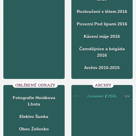
Rozloučení s létem 2016
Posezní Pod lipami 2016
Kácení máje 2016
Čarodějnice a brigáda
2016
Archiv 2010-2015
OBLÍBENÉ ODKAZY
ARCHIV
<<
červenec
/
2026
>>
Fotografie Horákova
Lhota
Elektro Šunka
Obec Želivsko