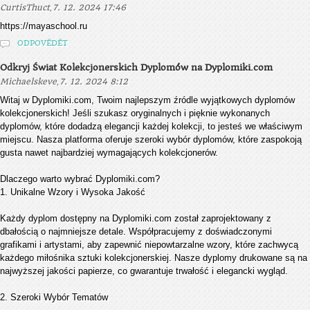
,
CurtisThuct
7. 12. 2024 17:46
https://mayaschool.ru
ODPOVĚDĚT
Odkryj Świat Kolekcjonerskich Dyplomów na Dyplomiki.com
,
Michaelskeve
7. 12. 2024 8:12
Witaj w Dyplomiki.com, Twoim najlepszym źródle wyjątkowych dyplomów
kolekcjonerskich! Jeśli szukasz oryginalnych i pięknie wykonanych
dyplomów, które dodadzą elegancji każdej kolekcji, to jesteś we właściwym
miejscu. Nasza platforma oferuje szeroki wybór dyplomów, które zaspokoją
gusta nawet najbardziej wymagających kolekcjonerów.
Dlaczego warto wybrać Dyplomiki.com?
1. Unikalne Wzory i Wysoka Jakość
Każdy dyplom dostępny na Dyplomiki.com został zaprojektowany z
dbałością o najmniejsze detale. Współpracujemy z doświadczonymi
grafikami i artystami, aby zapewnić niepowtarzalne wzory, które zachwycą
każdego miłośnika sztuki kolekcjonerskiej. Nasze dyplomy drukowane są na
najwyższej jakości papierze, co gwarantuje trwałość i elegancki wygląd.
2. Szeroki Wybór Tematów