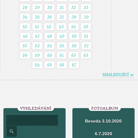
28
29
30
31
32
33
34
35
36
37
38
39
40
41
42
43
44
45
46
47
48
49
50
51
52
53
54
55
56
57
58
59
60
61
62
63
64
65
66
67
NÁSLEDUJÍCÍ »
VYHLEDÁVÁNÍ
FOTOALBUM
Beseda 3.10.2020
6.7.2020