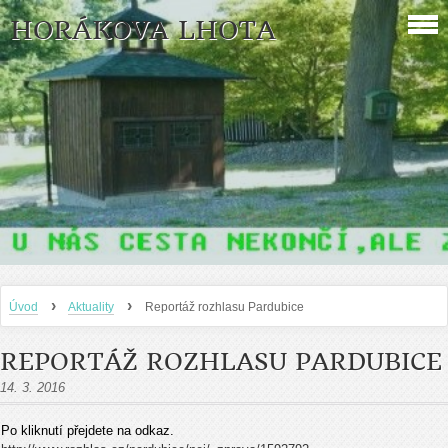
HORÁKOVA LHOTA
›
›
Úvod
Aktuality
Reportáž rozhlasu Pardubice
REPORTÁŽ ROZHLASU PARDUBICE
14. 3. 2016
Po kliknutí přejdete na odkaz.