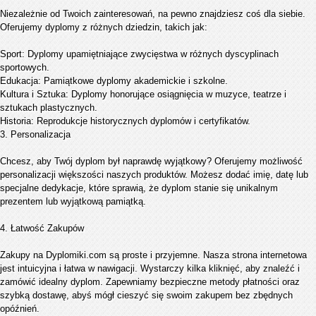
Niezależnie od Twoich zainteresowań, na pewno znajdziesz coś dla siebie.
Oferujemy dyplomy z różnych dziedzin, takich jak:
Sport: Dyplomy upamiętniające zwycięstwa w różnych dyscyplinach
sportowych.
Edukacja: Pamiątkowe dyplomy akademickie i szkolne.
Kultura i Sztuka: Dyplomy honorujące osiągnięcia w muzyce, teatrze i
sztukach plastycznych.
Historia: Reprodukcje historycznych dyplomów i certyfikatów.
3. Personalizacja
Chcesz, aby Twój dyplom był naprawdę wyjątkowy? Oferujemy możliwość
personalizacji większości naszych produktów. Możesz dodać imię, datę lub
specjalne dedykacje, które sprawią, że dyplom stanie się unikalnym
prezentem lub wyjątkową pamiątką.
4. Łatwość Zakupów
Zakupy na Dyplomiki.com są proste i przyjemne. Nasza strona internetowa
jest intuicyjna i łatwa w nawigacji. Wystarczy kilka kliknięć, aby znaleźć i
zamówić idealny dyplom. Zapewniamy bezpieczne metody płatności oraz
szybką dostawę, abyś mógł cieszyć się swoim zakupem bez zbędnych
opóźnień.