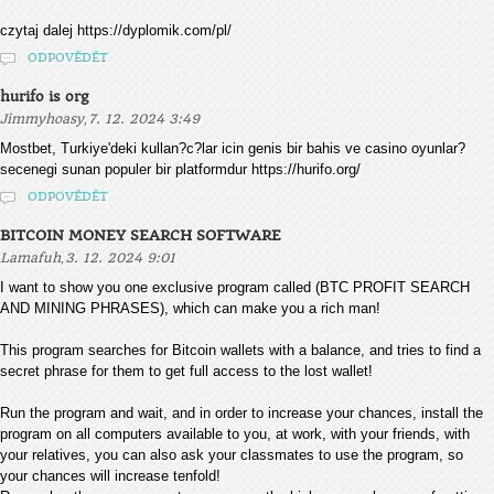
czytaj dalej https://dyplomik.com/pl/
ODPOVĚDĚT
hurifo is org
,
Jimmyhoasy
7. 12. 2024 3:49
Mostbet, Turkiye'deki kullan?c?lar icin genis bir bahis ve casino oyunlar?
secenegi sunan populer bir platformdur https://hurifo.org/
ODPOVĚDĚT
BITCOIN MONEY SEARCH SOFTWARE
,
Lamafuh
3. 12. 2024 9:01
I want to show you one exclusive program called (BTC PROFIT SEARCH
AND MINING PHRASES), which can make you a rich man!
This program searches for Bitcoin wallets with a balance, and tries to find a
secret phrase for them to get full access to the lost wallet!
Run the program and wait, and in order to increase your chances, install the
program on all computers available to you, at work, with your friends, with
your relatives, you can also ask your classmates to use the program, so
your chances will increase tenfold!