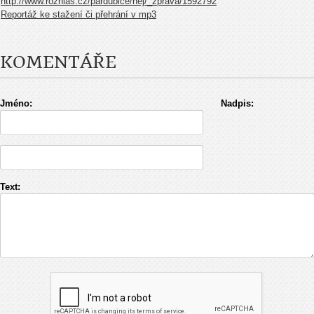
http://www.rozhlas.cz/pardubice/nej/_zprava/1592792
Reportáž ke stažení či přehrání v mp3
KOMENTÁŘE
Jméno:
Nadpis:
Text: