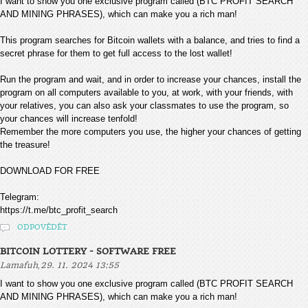
I want to show you one exclusive program called (BTC PROFIT SEARCH
AND MINING PHRASES), which can make you a rich man!
This program searches for Bitcoin wallets with a balance, and tries to find a
secret phrase for them to get full access to the lost wallet!
Run the program and wait, and in order to increase your chances, install the
program on all computers available to you, at work, with your friends, with
your relatives, you can also ask your classmates to use the program, so
your chances will increase tenfold!
Remember the more computers you use, the higher your chances of getting
the treasure!
DOWNLOAD FOR FREE
Telegram:
https://t.me/btc_profit_search
ODPOVĚDĚT
BITCOIN LOTTERY - SOFTWARE FREE
,
Lamafuh
29. 11. 2024 13:55
I want to show you one exclusive program called (BTC PROFIT SEARCH
AND MINING PHRASES), which can make you a rich man!