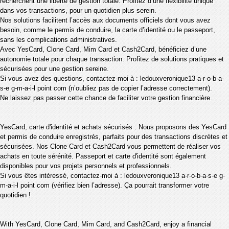
recherchent une liberté de gestion totale. Profitez d’une flexibilité unique
dans vos transactions, pour un quotidien plus serein.
Nos solutions facilitent l’accès aux documents officiels dont vous avez
besoin, comme le permis de conduire, la carte d’identité ou le passeport,
sans les complications administratives.
Avec YesCard, Clone Card, Mim Card et Cash2Card, bénéficiez d’une
autonomie totale pour chaque transaction. Profitez de solutions pratiques et
sécurisées pour une gestion sereine.
Si vous avez des questions, contactez-moi à : ledouxveronique13 a-r-o-b-a-
s-e g-m-a-i-l point com (n’oubliez pas de copier l’adresse correctement).
Ne laissez pas passer cette chance de faciliter votre gestion financière.
YesCard, carte d'identité et achats sécurisés : Nous proposons des YesCard
et permis de conduire enregistrés, parfaits pour des transactions discrètes et
sécurisées. Nos Clone Card et Cash2Card vous permettent de réaliser vos
achats en toute sérénité. Passeport et carte d'identité sont également
disponibles pour vos projets personnels et professionnels.
Si vous êtes intéressé, contactez-moi à : ledouxveronique13 a-r-o-b-a-s-e g-
m-a-i-l point com (vérifiez bien l’adresse). Ça pourrait transformer votre
quotidien !
With YesCard, Clone Card, Mim Card, and Cash2Card, enjoy a financial