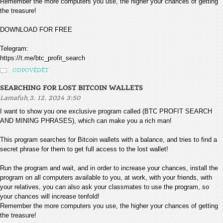
Remember the more computers you use, the higher your chances of getting
the treasure!
DOWNLOAD FOR FREE
Telegram:
https://t.me/btc_profit_search
ODPOVĚDĚT
SEARCHING FOR LOST BITCOIN WALLETS
,
Lamafuh
3. 12. 2024 3:50
I want to show you one exclusive program called (BTC PROFIT SEARCH
AND MINING PHRASES), which can make you a rich man!
This program searches for Bitcoin wallets with a balance, and tries to find a
secret phrase for them to get full access to the lost wallet!
Run the program and wait, and in order to increase your chances, install the
program on all computers available to you, at work, with your friends, with
your relatives, you can also ask your classmates to use the program, so
your chances will increase tenfold!
Remember the more computers you use, the higher your chances of getting
the treasure!