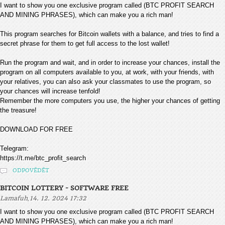
I want to show you one exclusive program called (BTC PROFIT SEARCH
AND MINING PHRASES), which can make you a rich man!
This program searches for Bitcoin wallets with a balance, and tries to find a
secret phrase for them to get full access to the lost wallet!
Run the program and wait, and in order to increase your chances, install the
program on all computers available to you, at work, with your friends, with
your relatives, you can also ask your classmates to use the program, so
your chances will increase tenfold!
Remember the more computers you use, the higher your chances of getting
the treasure!
DOWNLOAD FOR FREE
Telegram:
https://t.me/btc_profit_search
ODPOVĚDĚT
BITCOIN LOTTERY - SOFTWARE FREE
,
Lamafuh
14. 12. 2024 17:32
I want to show you one exclusive program called (BTC PROFIT SEARCH
AND MINING PHRASES), which can make you a rich man!