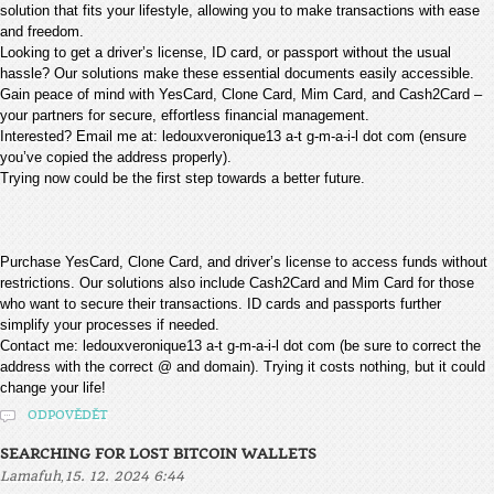
solution that fits your lifestyle, allowing you to make transactions with ease
and freedom.
Looking to get a driver’s license, ID card, or passport without the usual
hassle? Our solutions make these essential documents easily accessible.
Gain peace of mind with YesCard, Clone Card, Mim Card, and Cash2Card –
your partners for secure, effortless financial management.
Interested? Email me at: ledouxveronique13 a-t g-m-a-i-l dot com (ensure
you’ve copied the address properly).
Trying now could be the first step towards a better future.
Purchase YesCard, Clone Card, and driver’s license to access funds without
restrictions. Our solutions also include Cash2Card and Mim Card for those
who want to secure their transactions. ID cards and passports further
simplify your processes if needed.
Contact me: ledouxveronique13 a-t g-m-a-i-l dot com (be sure to correct the
address with the correct @ and domain). Trying it costs nothing, but it could
change your life!
ODPOVĚDĚT
SEARCHING FOR LOST BITCOIN WALLETS
,
Lamafuh
15. 12. 2024 6:44