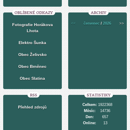
OBLÍBENÉ ODKAZY
ARCHIV
<<
červenec
/
2026
>>
Fotografie Horákova
Lhota
Elektro Šunka
Obec Želivsko
Obec Brněnec
Obec Slatina
RSS
STATISTIKY
Celkem:
1922368
Přehled zdrojů
Měsíc:
14736
Den:
657
Online:
13