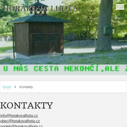
HORÁKOVA LHOTA
›
Úvod
Kontakty
KONTAKTY
info@horakovalhota.cz
obec@horakovalhota.cz
spolek@horakovalhota.cz