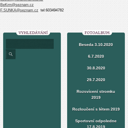
BeKrm@seznam.cz
F.SUNKA@seznam.cz
tel:603494782
VYHLEDÁVÁNÍ
FOTOALBUM
Beseda 3.10.2020
6.7.2020
30.8.2020
29.7.2020
Rozsvícení stromku
2019
Rozloučení s létem 2019
Sportovní odpoledne
17.8.2019