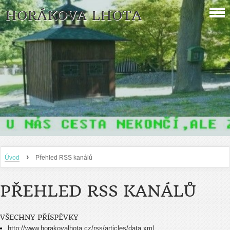
HORÁKOVA LHOTA
›
Úvod
Přehled RSS kanálů
PŘEHLED RSS KANÁLŮ
VŠECHNY PŘÍSPĚVKY
http://www.horakovalhota.cz/rss/articles/data.xml