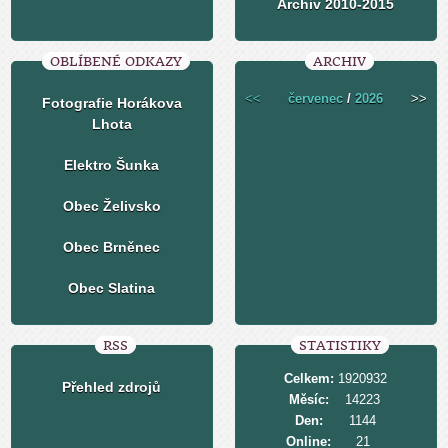
Archiv 2010-2015
OBLÍBENÉ ODKAZY
ARCHIV
<<
červenec
/
2026
>>
Fotografie Horákova
Lhota
Elektro Šunka
Obec Želivsko
Obec Brněnec
Obec Slatina
RSS
STATISTIKY
Celkem:
1920932
Přehled zdrojů
Měsíc:
14223
Den:
1144
Online:
21