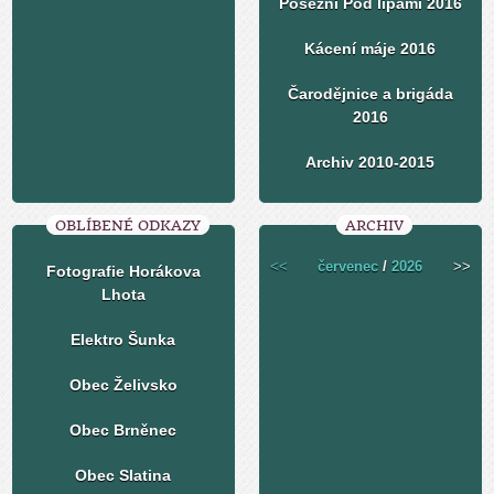
Posezní Pod lipami 2016
Kácení máje 2016
Čarodějnice a brigáda
2016
Archiv 2010-2015
OBLÍBENÉ ODKAZY
ARCHIV
<<
červenec
/
2026
>>
Fotografie Horákova
Lhota
Elektro Šunka
Obec Želivsko
Obec Brněnec
Obec Slatina