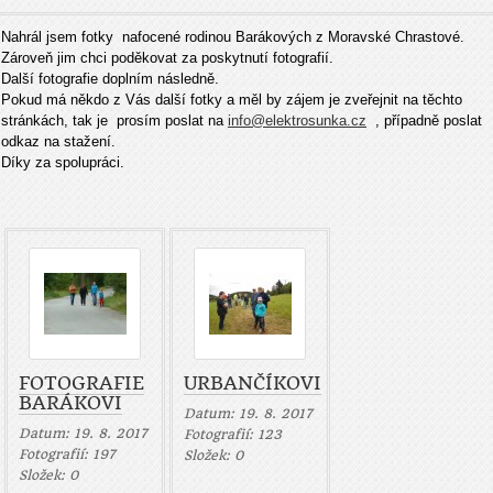
Nahrál jsem fotky nafocené rodinou Barákových z Moravské Chrastové.
Zároveň jim chci poděkovat za poskytnutí fotografií.
Další fotografie doplním následně.
Pokud má někdo z Vás další fotky a měl by zájem je zveřejnit na těchto
stránkách, tak je prosím poslat na
info@elektrosunka.cz
, případně poslat
odkaz na stažení.
Díky za spolupráci.
FOTOGRAFIE
URBANČÍKOVI
BARÁKOVI
Datum:
19. 8. 2017
Datum:
19. 8. 2017
Fotografií:
123
Fotografií:
197
Složek:
0
Složek:
0