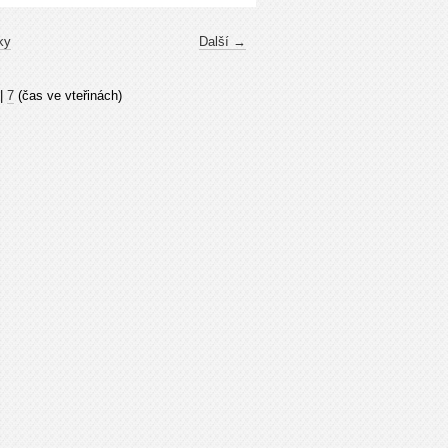
ky
Další →
|
7
(čas ve vteřinách)