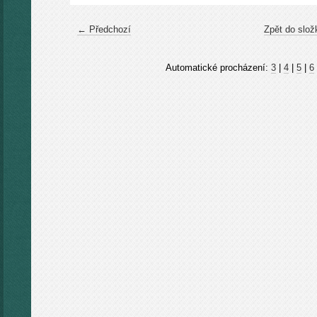
← Předchozí
Zpět do slož
Automatické procházení:
3
|
4
|
5
|
6