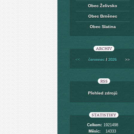
Obec Želivsko
Obec Brněnec
Obec Slatina
ARCHIV
<<
červenec
/
2026
>>
RSS
Přehled zdrojů
STATISTIKY
Celkem:
1921498
Měsíc:
14333