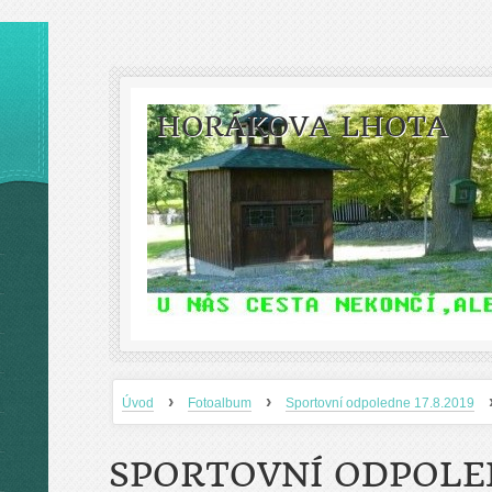
HORÁKOVA LHOTA
›
›
Úvod
Fotoalbum
Sportovní odpoledne 17.8.2019
SPORTOVNÍ ODPOLED