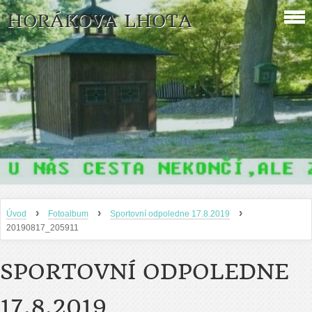
HORÁKOVA LHOTA
›
›
›
Úvod
Fotoalbum
Sportovní odpoledne 17.8.2019
20190817_205911
SPORTOVNÍ ODPOLEDNE
17.8.2019