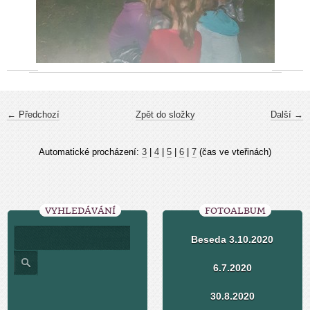
← Předchozí
Zpět do složky
Další →
Automatické procházení:
3
|
4
|
5
|
6
|
7
(čas ve vteřinách)
VYHLEDÁVÁNÍ
FOTOALBUM
Beseda 3.10.2020
6.7.2020
30.8.2020