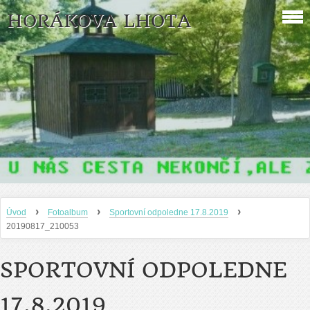
HORÁKOVA LHOTA
›
›
›
Úvod
Fotoalbum
Sportovní odpoledne 17.8.2019
20190817_210053
SPORTOVNÍ ODPOLEDNE
17.8.2019