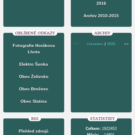
2016
Archiv 2010-2015
OBLÍBENÉ ODKAZY
ARCHIV
<<
červenec
/
2026
>>
Fotografie Horákova
Lhota
Elektro Šunka
Obec Želivsko
Obec Brněnec
Obec Slatina
RSS
STATISTIKY
Celkem:
1922453
Přehled zdrojů
Měsíc:
14801