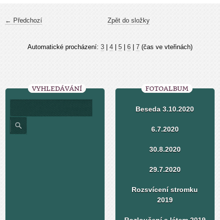
← Předchozí
Zpět do složky
Automatické procházení:
3
|
4
|
5
|
6
|
7
(čas ve vteřinách)
VYHLEDÁVÁNÍ
FOTOALBUM
Beseda 3.10.2020
6.7.2020
30.8.2020
29.7.2020
Rozsvícení stromku
2019