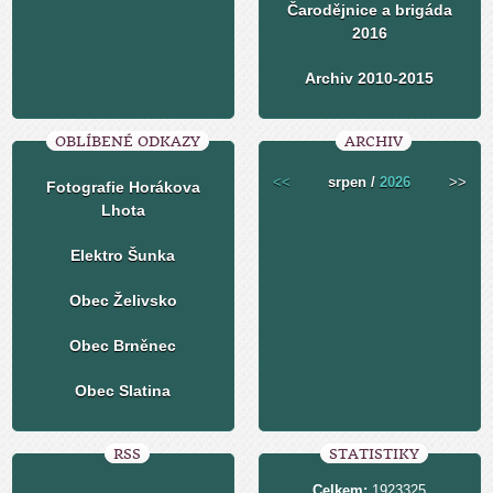
Čarodějnice a brigáda
2016
Archiv 2010-2015
OBLÍBENÉ ODKAZY
ARCHIV
<<
srpen /
2026
>>
Fotografie Horákova
Lhota
Elektro Šunka
Obec Želivsko
Obec Brněnec
Obec Slatina
RSS
STATISTIKY
Celkem:
1923325