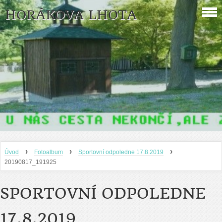
HORÁKOVA LHOTA
›
›
›
Úvod
Fotoalbum
Sportovní odpoledne 17.8.2019
20190817_191925
SPORTOVNÍ ODPOLEDNE
17.8.2019