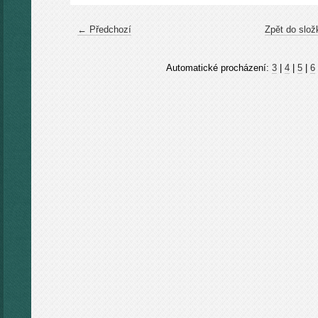
← Předchozí
Zpět do slož
Automatické procházení:
3
|
4
|
5
|
6