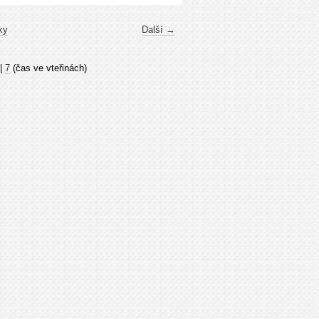
ky
Další →
|
7
(čas ve vteřinách)