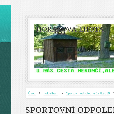
HORÁKOVA LHOTA
›
›
Úvod
Fotoalbum
Sportovní odpoledne 17.8.2019
SPORTOVNÍ ODPOLED