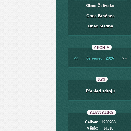
Obec Želivsko
Obec Brněnec
Obec Slatina
ARCHIV
<<
červenec
/
2026
>>
RSS
Přehled zdrojů
STATISTIKY
Celkem:
1920908
Měsíc:
14210