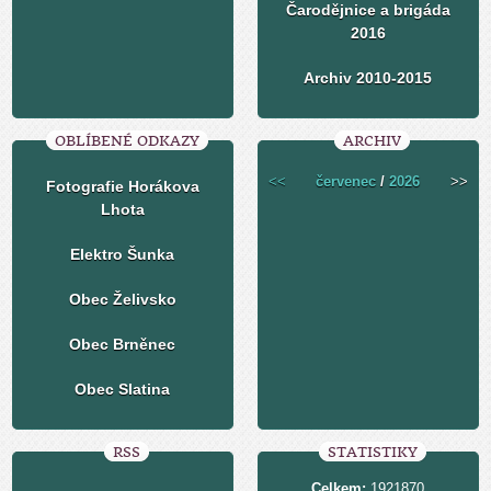
Čarodějnice a brigáda
2016
Archiv 2010-2015
OBLÍBENÉ ODKAZY
ARCHIV
<<
červenec
/
2026
>>
Fotografie Horákova
Lhota
Elektro Šunka
Obec Želivsko
Obec Brněnec
Obec Slatina
RSS
STATISTIKY
Celkem:
1921870