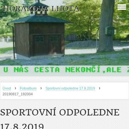
HORÁKOVA LHOTA
›
›
›
Úvod
Fotoalbum
Sportovní odpoledne 17.8.2019
20190817_192004
SPORTOVNÍ ODPOLEDNE
17.8.2019