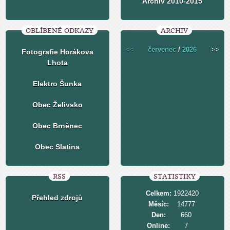
Archiv 2010-2015
OBLÍBENÉ ODKAZY
ARCHIV
<<
červenec
/
2026
>>
Fotografie Horákova
Lhota
Elektro Šunka
Obec Želivsko
Obec Brněnec
Obec Slatina
RSS
STATISTIKY
Celkem:
1922420
Přehled zdrojů
Měsíc:
14777
Den:
660
Online:
7