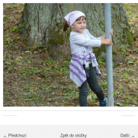
← Předchozí
Zpět do složky
Další →