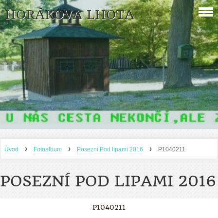
HORÁKOVA LHOTA
›
›
›
Úvod
Fotoalbum
Posezní Pod lipami 2016
P1040211
POSEZNÍ POD LIPAMI 2016
P1040211