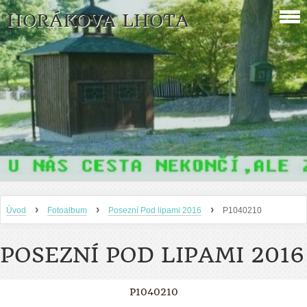
HORÁKOVA LHOTA
›
›
›
Úvod
Fotoalbum
Posezní Pod lipami 2016
P1040210
POSEZNÍ POD LIPAMI 2016
P1040210