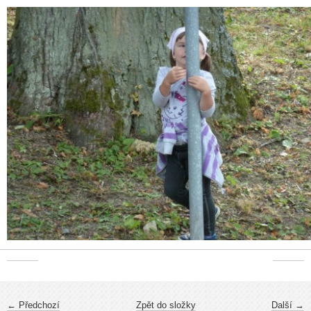
← Předchozí
Zpět do složky
Další →