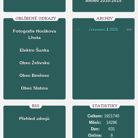
Archiv 2010-2015
OBLÍBENÉ ODKAZY
ARCHIV
<<
červenec
/
2026
>>
Fotografie Horákova
Lhota
Elektro Šunka
Obec Želivsko
Obec Brněnec
Obec Slatina
RSS
STATISTIKY
Celkem:
1921740
Přehled zdrojů
Měsíc:
14296
Den:
631
Online:
8