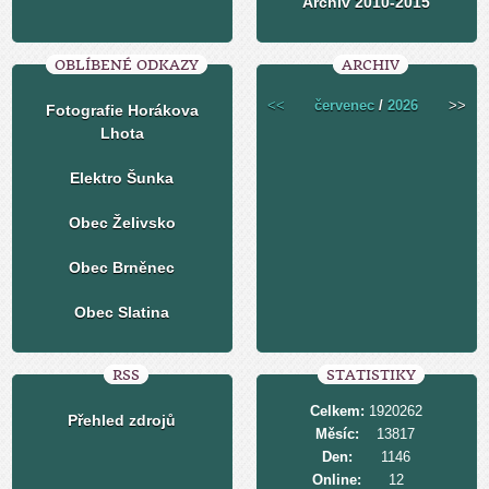
Archiv 2010-2015
OBLÍBENÉ ODKAZY
ARCHIV
<<
červenec
/
2026
>>
Fotografie Horákova
Lhota
Elektro Šunka
Obec Želivsko
Obec Brněnec
Obec Slatina
RSS
STATISTIKY
Celkem:
1920262
Přehled zdrojů
Měsíc:
13817
Den:
1146
Online:
12