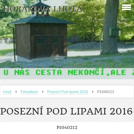
HORÁKOVA LHOTA
›
›
›
Úvod
Fotoalbum
Posezní Pod lipami 2016
P1040212
POSEZNÍ POD LIPAMI 2016
P1040212