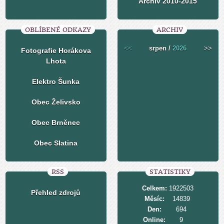
Archiv 2010-2015
OBLÍBENÉ ODKAZY
ARCHIV
<<
srpen /
2026
>>
Fotografie Horákova
Lhota
Elektro Šunka
Obec Želivsko
Obec Brněnec
Obec Slatina
RSS
STATISTIKY
Celkem:
1922503
Přehled zdrojů
Měsíc:
14839
Den:
694
Online:
9