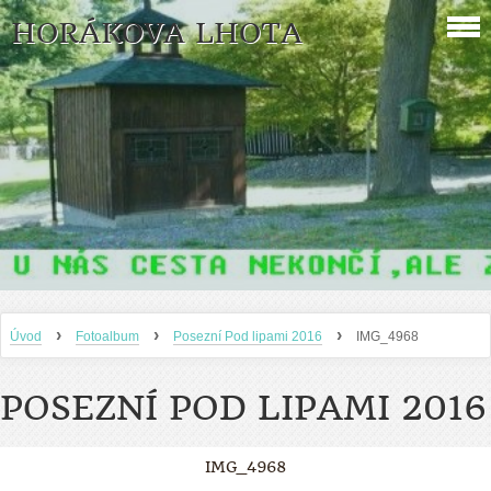
HORÁKOVA LHOTA
›
›
›
Úvod
Fotoalbum
Posezní Pod lipami 2016
IMG_4968
POSEZNÍ POD LIPAMI 2016
IMG_4968