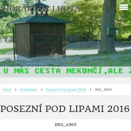
HORÁKOVA LHOTA
›
›
›
Úvod
Fotoalbum
Posezní Pod lipami 2016
IMG_4969
POSEZNÍ POD LIPAMI 2016
IMG_4969