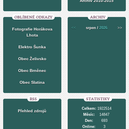
Archiv 2010-2015
OBLÍBENÉ ODKAZY
ARCHIV
<<
srpen /
2026
>>
Fotografie Horákova
Lhota
Elektro Šunka
Obec Želivsko
Obec Brněnec
Obec Slatina
RSS
STATISTIKY
Celkem:
1922514
Přehled zdrojů
Měsíc:
14847
Den:
693
Online:
3