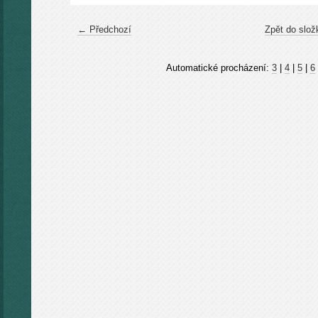
← Předchozí
Zpět do slož
Automatické procházení:
3
|
4
|
5
|
6