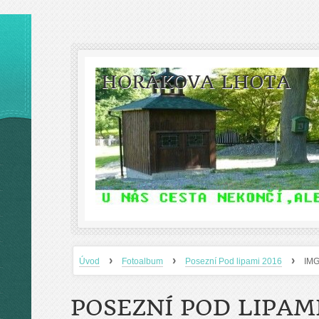
HORÁKOVA LHOTA
›
›
›
Úvod
Fotoalbum
Posezní Pod lipami 2016
IM
POSEZNÍ POD LIPAMI