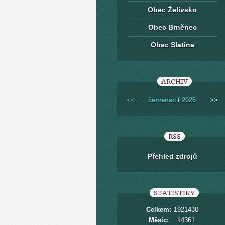
Obec Želivsko
Obec Brněnec
Obec Slatina
ARCHIV
<<
červenec
/
2026
>>
RSS
Přehled zdrojů
STATISTIKY
Celkem:
1921430
Měsíc:
14361