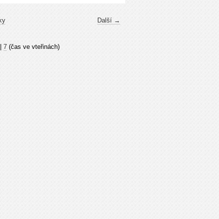
ky
Další →
|
7
(čas ve vteřinách)