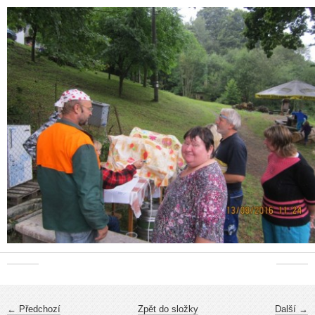
← Předchozí
Zpět do složky
Další →