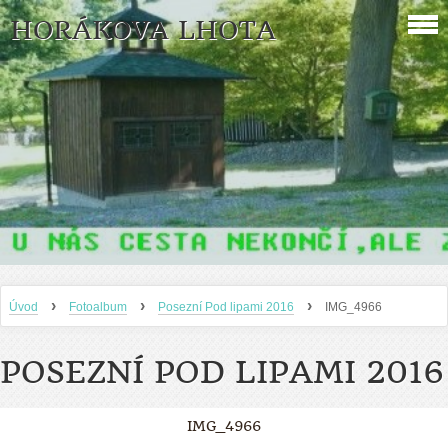
HORÁKOVA LHOTA
›
›
›
Úvod
Fotoalbum
Posezní Pod lipami 2016
IMG_4966
POSEZNÍ POD LIPAMI 2016
IMG_4966