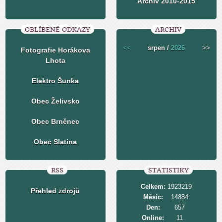
Archiv 2010-2015
OBLÍBENÉ ODKAZY
ARCHIV
<<
srpen /
2026
>>
Fotografie Horákova
Lhota
Elektro Šunka
Obec Želivsko
Obec Brněnec
Obec Slatina
RSS
STATISTIKY
Celkem:
1923219
Přehled zdrojů
Měsíc:
14884
Den:
657
Online:
11