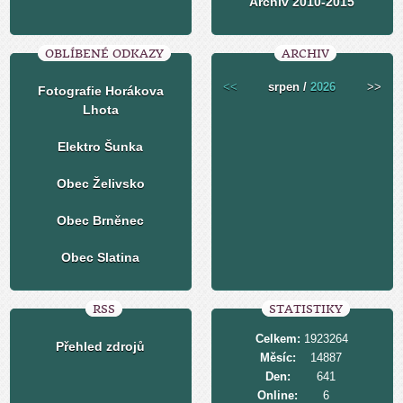
Archiv 2010-2015
OBLÍBENÉ ODKAZY
ARCHIV
<<
srpen /
2026
>>
Fotografie Horákova
Lhota
Elektro Šunka
Obec Želivsko
Obec Brněnec
Obec Slatina
RSS
STATISTIKY
Celkem:
1923264
Přehled zdrojů
Měsíc:
14887
Den:
641
Online:
6