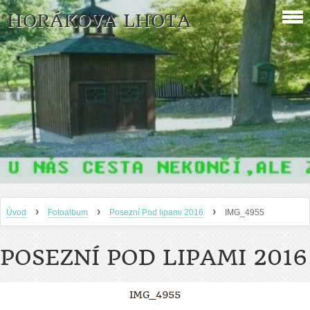
HORÁKOVA LHOTA
›
›
›
Úvod
Fotoalbum
Posezní Pod lipami 2016
IMG_4955
POSEZNÍ POD LIPAMI 2016
IMG_4955