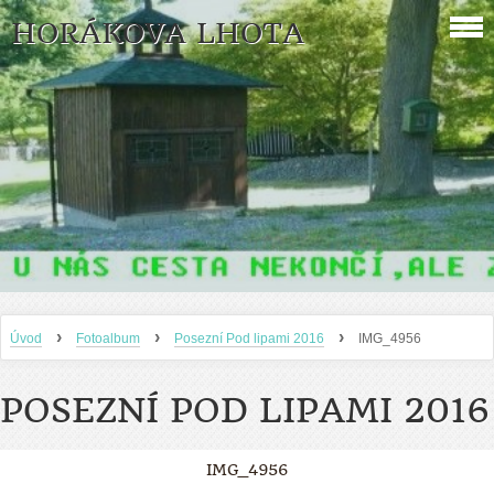
HORÁKOVA LHOTA
›
›
›
Úvod
Fotoalbum
Posezní Pod lipami 2016
IMG_4956
POSEZNÍ POD LIPAMI 2016
IMG_4956