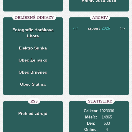
Archiv 2010-2015
OBLÍBENÉ ODKAZY
ARCHIV
<<
srpen /
2026
>>
Fotografie Horákova
Lhota
Elektro Šunka
Obec Želivsko
Obec Brněnec
Obec Slatina
RSS
STATISTIKY
Celkem:
1923036
Přehled zdrojů
Měsíc:
14865
Den:
633
Online:
4