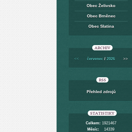
Obec Želivsko
Obec Brněnec
Obec Slatina
ARCHIV
<<
červenec
/
2026
>>
RSS
Přehled zdrojů
STATISTIKY
Celkem:
1921467
Měsíc:
14339