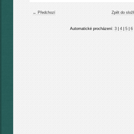
← Předchozí
Zpět do slož
Automatické procházení:
3
|
4
|
5
|
6