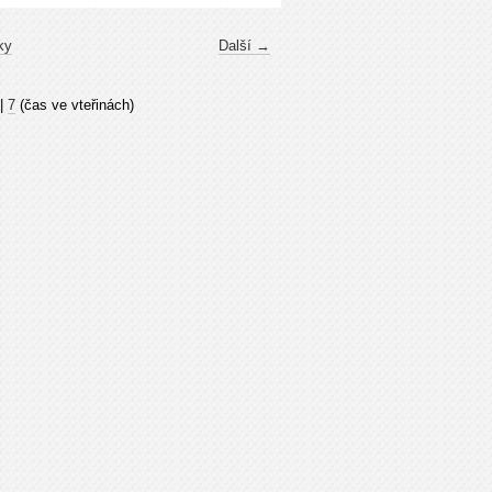
ky
Další →
|
7
(čas ve vteřinách)