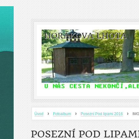
HORÁKOVA LHOTA
›
›
›
Úvod
Fotoalbum
Posezní Pod lipami 2016
IM
POSEZNÍ POD LIPAMI