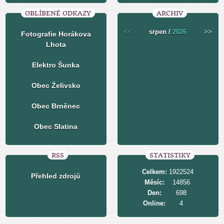
OBLÍBENÉ ODKAZY
ARCHIV
<<
srpen /
2026
>>
Fotografie Horákova
Lhota
Elektro Šunka
Obec Želivsko
Obec Brněnec
Obec Slatina
RSS
STATISTIKY
Celkem:
1922524
Přehled zdrojů
Měsíc:
14856
Den:
698
Online:
4