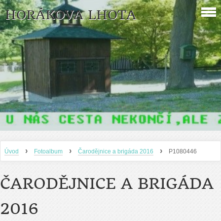
HORÁKOVA LHOTA
›
›
›
Úvod
Fotoalbum
Čarodějnice a brigáda 2016
P1080446
ČARODĚJNICE A BRIGÁDA
2016