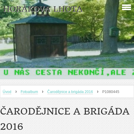
HORÁKOVA LHOTA
›
›
›
Úvod
Fotoalbum
Čarodějnice a brigáda 2016
P1080445
ČARODĚJNICE A BRIGÁDA
2016