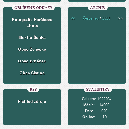
OBLÍBENÉ ODKAZY
ARCHIV
<<
červenec
/
2026
>>
Fotografie Horákova
Lhota
Elektro Šunka
Obec Želivsko
Obec Brněnec
Obec Slatina
RSS
STATISTIKY
Celkem:
1922204
Přehled zdrojů
Měsíc:
14605
Den:
620
Online:
10