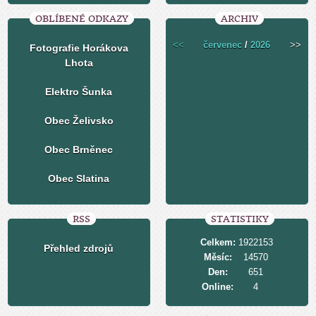
OBLÍBENÉ ODKAZY
ARCHIV
<<
červenec
/
2026
>>
Fotografie Horákova
Lhota
Elektro Šunka
Obec Želivsko
Obec Brněnec
Obec Slatina
RSS
STATISTIKY
Celkem:
1922153
Přehled zdrojů
Měsíc:
14570
Den:
651
Online:
4