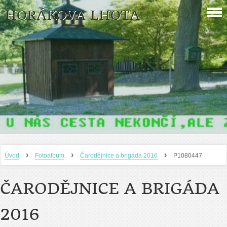
HORÁKOVA LHOTA
›
›
›
Úvod
Fotoalbum
Čarodějnice a brigáda 2016
P1080447
ČARODĚJNICE A BRIGÁDA
2016