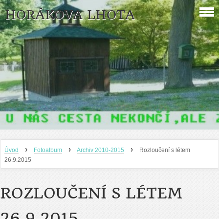
HORÁKOVA LHOTA
›
›
›
Úvod
Fotoalbum
Archiv 2010-2015
Rozloučení s létem
26.9.2015
ROZLOUČENÍ S LÉTEM
26.9.2015