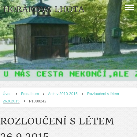
HORÁKOVA LHOTA
›
›
›
Úvod
Fotoalbum
Archiv 2010-2015
Rozloučení s létem
›
26.9.2015
P1080242
ROZLOUČENÍ S LÉTEM
26.9.2015