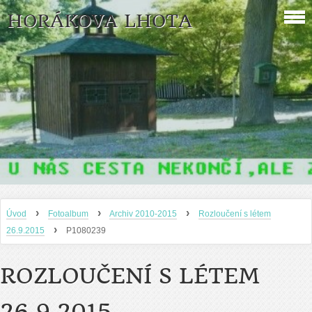
HORÁKOVA LHOTA
›
›
›
Úvod
Fotoalbum
Archiv 2010-2015
Rozloučení s létem
›
26.9.2015
P1080239
ROZLOUČENÍ S LÉTEM
26.9.2015