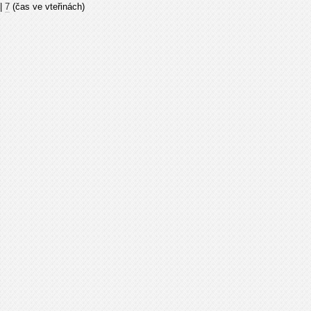
|
7
(čas ve vteřinách)