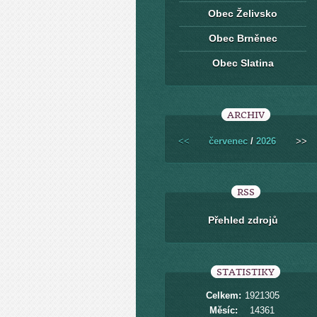
Obec Želivsko
Obec Brněnec
Obec Slatina
ARCHIV
<<
červenec
/
2026
>>
RSS
Přehled zdrojů
STATISTIKY
Celkem:
1921305
Měsíc:
14361