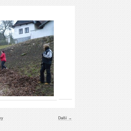
ky
Další →