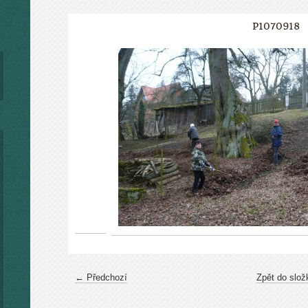
P1070918
← Předchozí
Zpět do slož