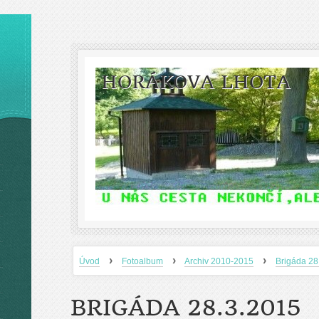
HORÁKOVA LHOTA
›
›
›
Úvod
Fotoalbum
Archiv 2010-2015
Brigáda 2
BRIGÁDA 28.3.2015