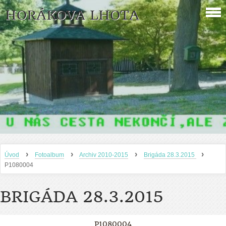
HORÁKOVA LHOTA
›
›
›
›
Úvod
Fotoalbum
Archiv 2010-2015
Brigáda 28.3.2015
P1080004
BRIGÁDA 28.3.2015
P1080004