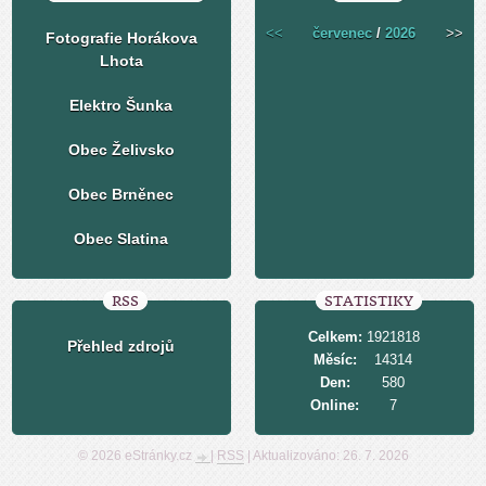
<<
červenec
/
2026
>>
Fotografie Horákova
Lhota
Elektro Šunka
Obec Želivsko
Obec Brněnec
Obec Slatina
RSS
STATISTIKY
Celkem:
1921818
Přehled zdrojů
Měsíc:
14314
Den:
580
Online:
7
© 2026 eStránky.cz
|
RSS
|
Aktualizováno: 26. 7. 2026