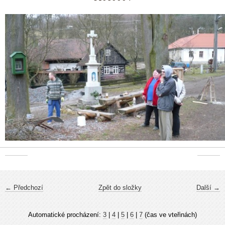
← Předchozí
Zpět do složky
Další →
Automatické procházení:
3
|
4
|
5
|
6
|
7
(čas ve vteřinách)