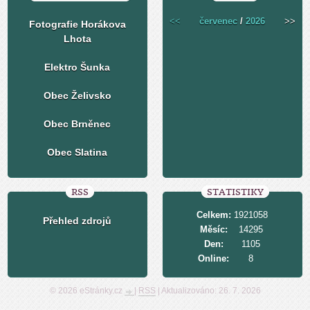
<<
červenec
/
2026
>>
Fotografie Horákova
Lhota
Elektro Šunka
Obec Želivsko
Obec Brněnec
Obec Slatina
RSS
STATISTIKY
Celkem:
1921058
Přehled zdrojů
Měsíc:
14295
Den:
1105
Online:
8
© 2026 eStránky.cz
|
RSS
|
Aktualizováno: 26. 7. 2026