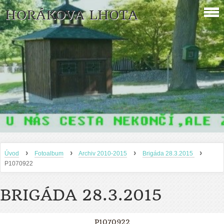
HORÁKOVA LHOTA
›
›
›
›
Úvod
Fotoalbum
Archiv 2010-2015
Brigáda 28.3.2015
P1070922
BRIGÁDA 28.3.2015
P1070922