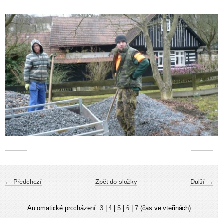
← Předchozí
Zpět do složky
Další →
Automatické procházení:
3
|
4
|
5
|
6
|
7
(čas ve vteřinách)