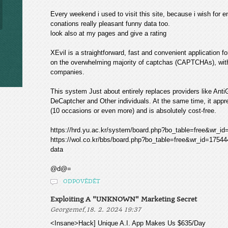
Every weekend i used to visit this site, because i wish for en
conations really pleasant funny data too.
look also at my pages and give a rating
XEvil is a straightforward, fast and convenient application f
on the overwhelming majority of captchas (CAPTCHAs), with
companies.
This system Just about entirely replaces providers like Ant
DeCaptcher and Other individuals. At the same time, it app
(10 occasions or even more) and is absolutely cost-free.
https://hrd.yu.ac.kr/system/board.php?bo_table=free&wr_id=
https://wol.co.kr/bbs/board.php?bo_table=free&wr_id=175444
data
@d@=
ODPOVĚDĚT
Exploiting A "UNKNOWN" Marketing Secret
,
Georgemef
18. 2. 2024 19:37
<Insane>Hack] Unique A.I. App Makes Us $635/Day