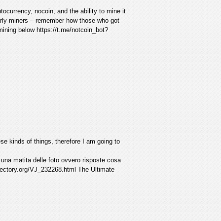
ocurrency, nocoin, and the ability to mine it
early miners – remember how those who got
mining below https://t.me/notcoin_bot?
ese kinds of things, therefore I am going to
 una matita delle foto ovvero risposte cosa
irectory.org/VJ_232268.html The Ultimate