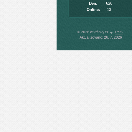
Den:
626
Online:
13
© 2026 eStránky.cz
|
RSS
|
Aktualizováno: 26. 7. 2026