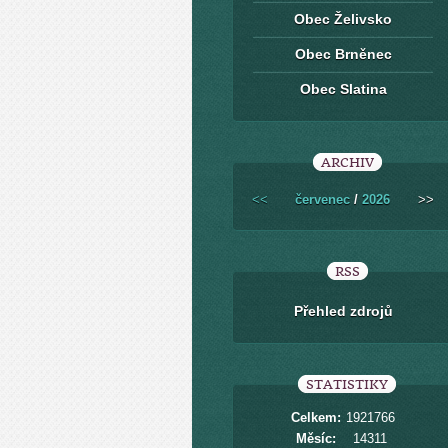
Obec Želivsko
Obec Brněnec
Obec Slatina
ARCHIV
<<
červenec
/
2026
>>
RSS
Přehled zdrojů
STATISTIKY
Celkem:
1921766
Měsíc:
14311