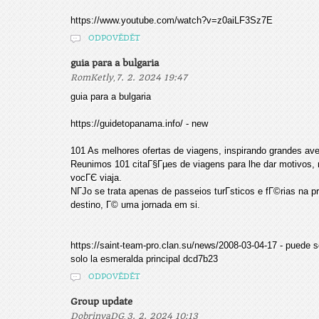
https://www.youtube.com/watch?v=z0aiLF3Sz7E
ODPOVĚDĚT
guia para a bulgaria
,
RomKetly
7. 2. 2024 19:47
guia para a bulgaria
https://guidetopanama.info/ - new
101 As melhores ofertas de viagens, inspirando grandes ave
Reunimos 101 citaГ§Гµes de viagens para lhe dar motivos,
vocГЄ viaja.
NГЈo se trata apenas de passeios turГ­sticos e fГ©rias na p
destino, Г© uma jornada em si.
https://saint-team-pro.clan.su/news/2008-03-04-17 - puede 
solo la esmeralda principal dcd7b23
ODPOVĚDĚT
Group update
,
DobrinyaDG
3. 2. 2024 10:13