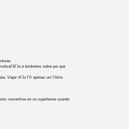
nturas.
 motivaГ§ГЈo e lembretes sobre por que
raia. Viajar nГЈo Г© apenas um Гіtimo
sonic convertirse en un superheroe usando