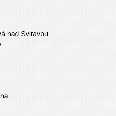
á nad Svitavou
y
ina