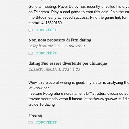
General meeting. Pavel Durov has recently unveiled his crypt
on Telegram. Play a cool game to earn this coin. Join the 
into Bitcoin early achieved success. Find the game link for 
start=r_4_15620150
ODPOVĚDĚT
Non nota proposito di fatti dating
,
JosephToume
23. 1. 2024 20:51
ODPOVĚDĚT
dating Puo essere divertente per chiunque
,
ChaseToume
17. 1. 2024 1:23
Wow, this piece of writing is good, my sister is analyzing th
let know her.
risettare Fotografia e riordinarne lвЂ™struttura cliccando su
trovate scorrendo verso il basso. https://www.gowwwlist.1d
Guide To dating
@eerwq
ODPOVĚDĚT