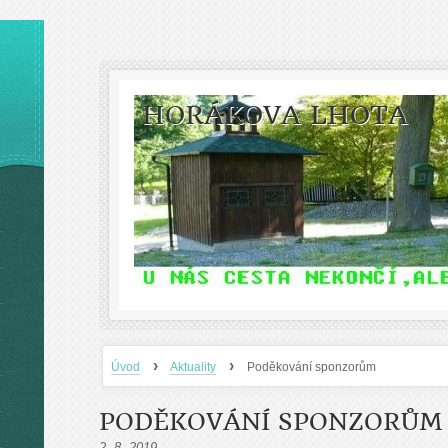
HORÁKOVA LHOTA
›
›
Úvod
Aktuality
Poděkování sponzorům
PODĚKOVÁNÍ SPONZORŮM
2. 8. 2019