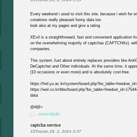
EliToume
28. 2. 2024 5:39
Every weekend i used to visit this site, because i wish for en
conations really pleasant funny data too.
look also at my pages and give a rating
XEvil is a straightforward, fast and convenient application f
on the overwhelming majority of captchas (CAPTCHAs), with
companies.
This system Just about entirely replaces providers like Ant
DeCaptcher and Other individuals. At the same time, it app
(10 occasions or even more) and is absolutely cost-free.
https://hrd.yu.ac.kr/system/board.php?bo_table=free&wr_id=
https://wol.co.kr/bbs/board.php?bo_table=free&wr_id=175444
data
@d@=
ODPOVĚDĚT
captcha service
,
EliToume
28. 2. 2024 5:37