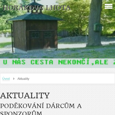
HORÁKOVA LHOTA
›
Úvod
Aktuality
AKTUALITY
PODĚKOVÁNÍ DÁRCŮM A
SPONZORŮM