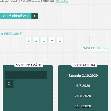
11. 12. 2015
|
Komentářů:
1
|
Rubrika:
Aktuality
CELÝ PŘÍSPĚVEK
« PŘEDCHOZÍ
1
2
3
4
5
NÁSLEDUJÍCÍ »
VYHLEDÁVÁNÍ
FOTOALBUM
Beseda 3.10.2020
6.7.2020
30.8.2020
29.7.2020