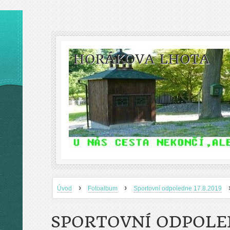
HORÁKOVA LHOTA
›
›
Úvod
Fotoalbum
Sportovní odpoledne 17.8.2019
SPORTOVNÍ ODPOLED