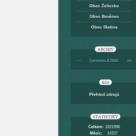
Obec Želivsko
Obec Brněnec
Obec Slatina
ARCHIV
<<
červenec
/
2026
>>
RSS
Přehled zdrojů
STATISTIKY
Celkem:
1921896
Měsíc:
14337