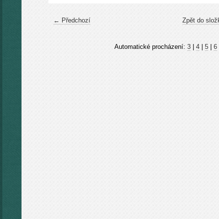
← Předchozí
Zpět do slož
Automatické procházení:
3
|
4
|
5
|
6