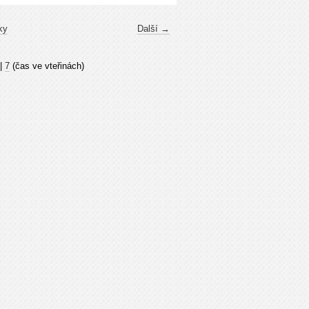
ky
Další →
|
7
(čas ve vteřinách)