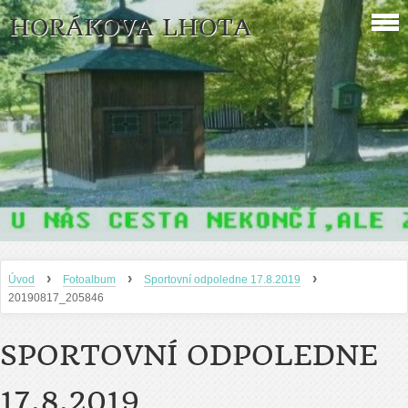
HORÁKOVA LHOTA
›
›
›
Úvod
Fotoalbum
Sportovní odpoledne 17.8.2019
20190817_205846
SPORTOVNÍ ODPOLEDNE
17.8.2019