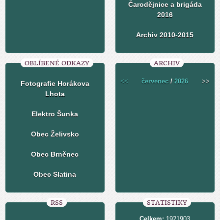
Čarodějnice a brigáda
2016
Archiv 2010-2015
OBLÍBENÉ ODKAZY
ARCHIV
<<
červenec
/
2026
>>
Fotografie Horákova
Lhota
Elektro Šunka
Obec Želivsko
Obec Brněnec
Obec Slatina
RSS
STATISTIKY
Celkem:
1921903