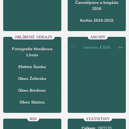
Čarodějnice a brigáda
2016
Archiv 2010-2015
OBLÍBENÉ ODKAZY
ARCHIV
<<
červenec
/
2026
>>
Fotografie Horákova
Lhota
Elektro Šunka
Obec Želivsko
Obec Brněnec
Obec Slatina
RSS
STATISTIKY
Celkem:
1921170