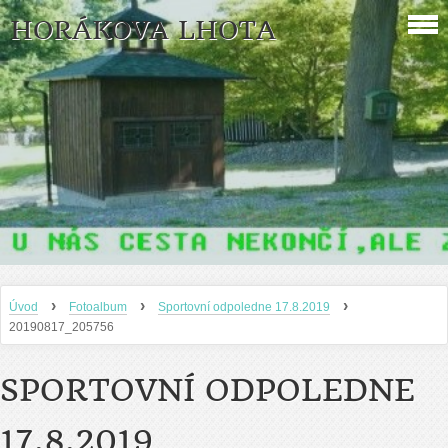
HORÁKOVA LHOTA
›
›
›
Úvod
Fotoalbum
Sportovní odpoledne 17.8.2019
20190817_205756
SPORTOVNÍ ODPOLEDNE
17.8.2019