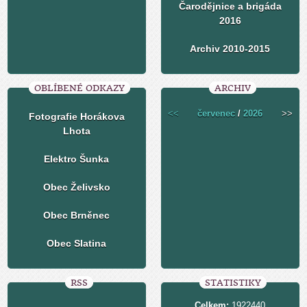
Čarodějnice a brigáda
2016
Archiv 2010-2015
OBLÍBENÉ ODKAZY
ARCHIV
<<
červenec
/
2026
>>
Fotografie Horákova
Lhota
Elektro Šunka
Obec Želivsko
Obec Brněnec
Obec Slatina
RSS
STATISTIKY
Celkem:
1922440