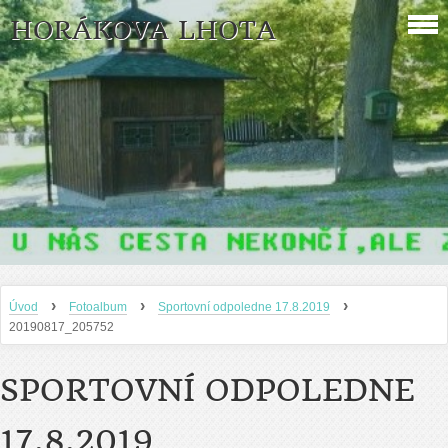
HORÁKOVA LHOTA
›
›
›
Úvod
Fotoalbum
Sportovní odpoledne 17.8.2019
20190817_205752
SPORTOVNÍ ODPOLEDNE
17.8.2019