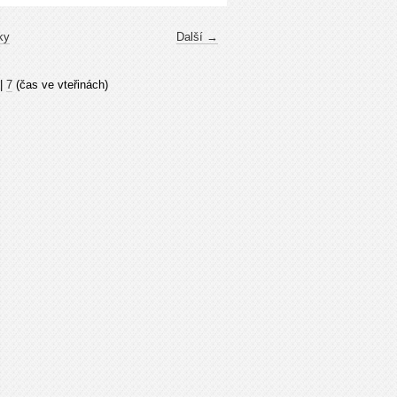
ky
Další →
|
7
(čas ve vteřinách)