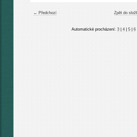
← Předchozí
Zpět do slož
Automatické procházení:
3
|
4
|
5
|
6