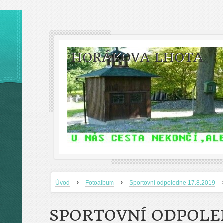
HORÁKOVA LHOTA
›
›
Úvod
Fotoalbum
Sportovní odpoledne 17.8.2019
SPORTOVNÍ ODPOLED