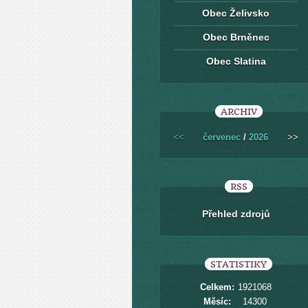
Obec Želivsko
Obec Brněnec
Obec Slatina
ARCHIV
<<
červenec
/
2026
>>
RSS
Přehled zdrojů
STATISTIKY
Celkem:
1921068
Měsíc:
14300