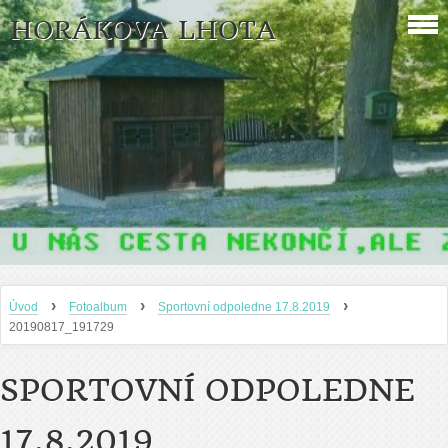
HORÁKOVA LHOTA
›
›
›
Úvod
Fotoalbum
Sportovní odpoledne 17.8.2019
20190817_191729
SPORTOVNÍ ODPOLEDNE
17.8.2019