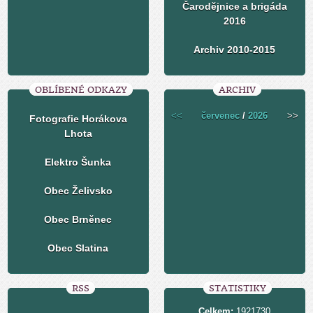
Čarodějnice a brigáda
2016
Archiv 2010-2015
OBLÍBENÉ ODKAZY
ARCHIV
<<
červenec
/
2026
>>
Fotografie Horákova
Lhota
Elektro Šunka
Obec Želivsko
Obec Brněnec
Obec Slatina
RSS
STATISTIKY
Celkem:
1921730