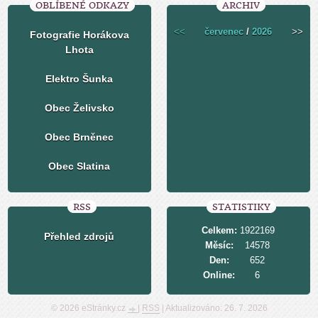
OBLÍBENÉ ODKAZY
ARCHIV
<<
červenec
/
2026
>>
Fotografie Horákova
Lhota
Elektro Šunka
Obec Želivsko
Obec Brněnec
Obec Slatina
RSS
STATISTIKY
Celkem:
1922169
Přehled zdrojů
Měsíc:
14578
Den:
652
Online:
6
© 2026 eStránky.cz
|
RSS
|
Aktualizováno: 26. 7. 2026