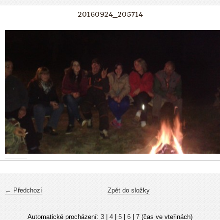
20160924_205714
← Předchozí
Zpět do složky
Automatické procházení:
3
|
4
|
5
|
6
|
7
(čas ve vteřinách)