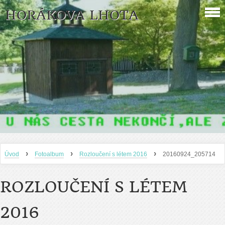
HORÁKOVA LHOTA
›
›
›
Úvod
Fotoalbum
Rozloučení s létem 2016
20160924_205714
ROZLOUČENÍ S LÉTEM
2016