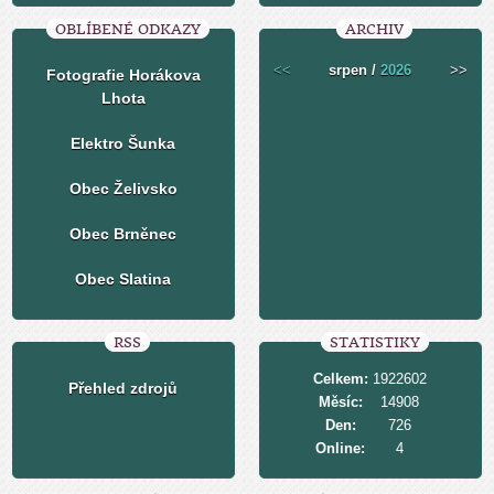
OBLÍBENÉ ODKAZY
ARCHIV
<<
srpen /
2026
>>
Fotografie Horákova
Lhota
Elektro Šunka
Obec Želivsko
Obec Brněnec
Obec Slatina
RSS
STATISTIKY
Celkem:
1922602
Přehled zdrojů
Měsíc:
14908
Den:
726
Online:
4