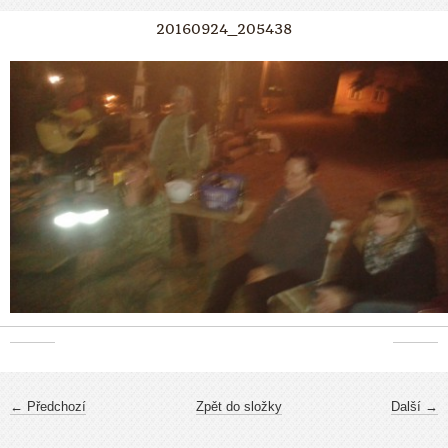
20160924_205438
← Předchozí
Zpět do složky
Další →