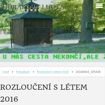
HORÁKOVA LHOTA
›
›
›
Úvod
Fotoalbum
Rozloučení s létem 2016
20160924_205438
ROZLOUČENÍ S LÉTEM
2016