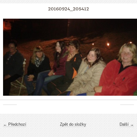
20160924_205412
← Předchozí
Zpět do složky
Další →