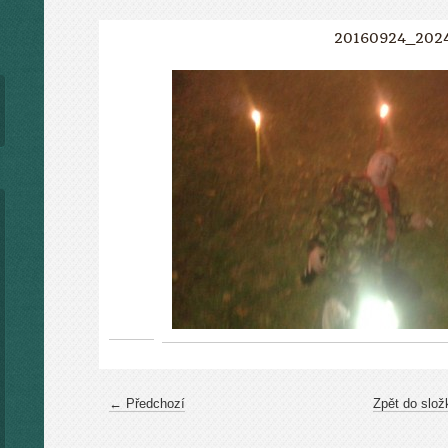
20160924_202
← Předchozí
Zpět do slož