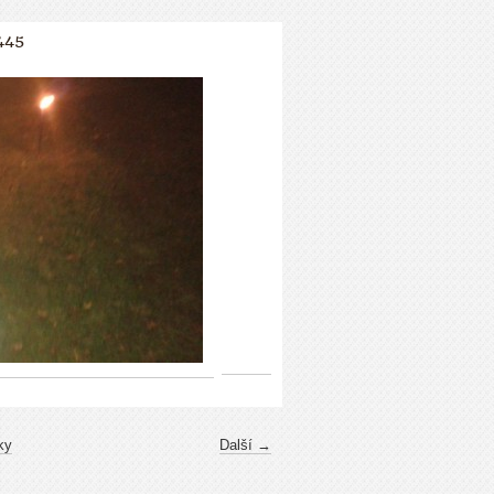
445
ky
Další →