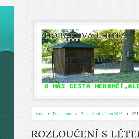
HORÁKOVA LHOTA
›
›
›
Úvod
Fotoalbum
Rozloučení s létem 2016
201
ROZLOUČENÍ S LÉTE