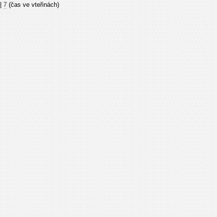
|
7
(čas ve vteřinách)