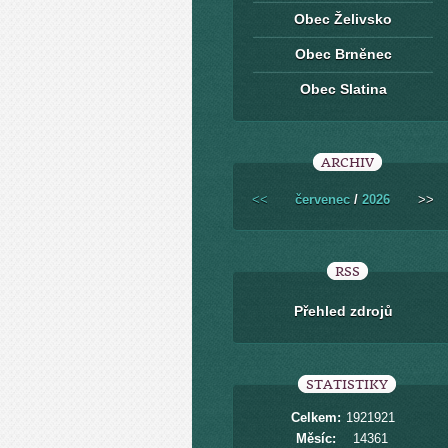
Obec Želivsko
Obec Brněnec
Obec Slatina
ARCHIV
<<
červenec
/
2026
>>
RSS
Přehled zdrojů
STATISTIKY
Celkem:
1921921
Měsíc:
14361