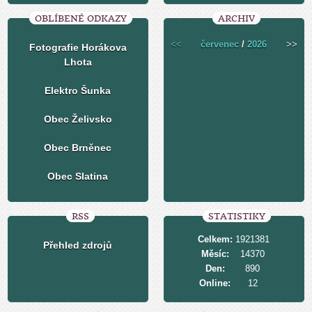
OBLÍBENÉ ODKAZY
ARCHIV
<<
červenec
/
2026
>>
Fotografie Horákova
Lhota
Elektro Šunka
Obec Želivsko
Obec Brněnec
Obec Slatina
RSS
STATISTIKY
Celkem:
1921381
Přehled zdrojů
Měsíc:
14370
Den:
890
Online:
12