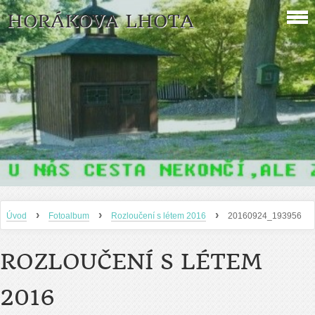
HORÁKOVA LHOTA
›
›
›
Úvod
Fotoalbum
Rozloučení s létem 2016
20160924_193956
ROZLOUČENÍ S LÉTEM
2016