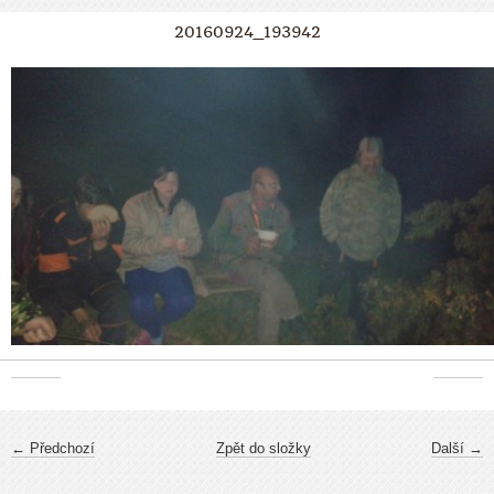
20160924_193942
← Předchozí
Zpět do složky
Další →