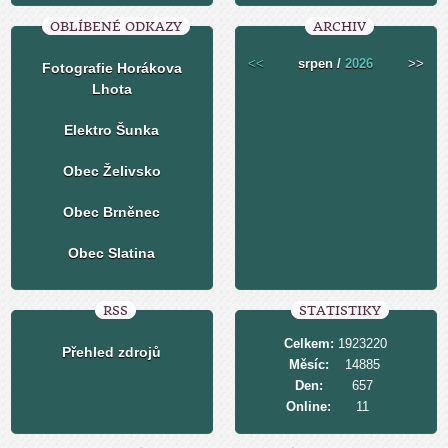
OBLÍBENÉ ODKAZY
ARCHIV
<<
srpen /
2026
>>
Fotografie Horákova
Lhota
Elektro Šunka
Obec Želivsko
Obec Brněnec
Obec Slatina
RSS
STATISTIKY
Celkem:
1923220
Přehled zdrojů
Měsíc:
14885
Den:
657
Online:
11