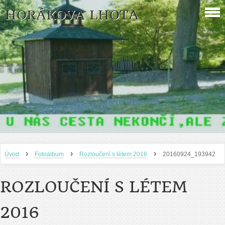
HORÁKOVA LHOTA
›
›
›
Úvod
Fotoalbum
Rozloučení s létem 2016
20160924_193942
ROZLOUČENÍ S LÉTEM
2016