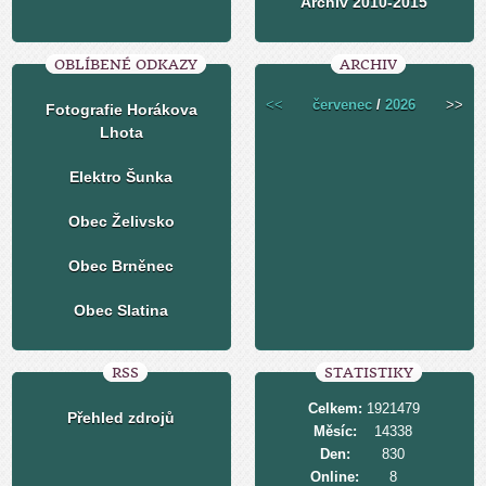
Archiv 2010-2015
OBLÍBENÉ ODKAZY
ARCHIV
<<
červenec
/
2026
>>
Fotografie Horákova
Lhota
Elektro Šunka
Obec Želivsko
Obec Brněnec
Obec Slatina
RSS
STATISTIKY
Celkem:
1921479
Přehled zdrojů
Měsíc:
14338
Den:
830
Online:
8