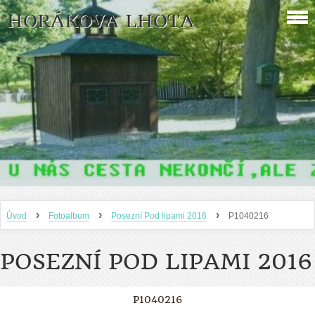
HORÁKOVA LHOTA
›
›
›
Úvod
Fotoalbum
Posezní Pod lipami 2016
P1040216
POSEZNÍ POD LIPAMI 2016
P1040216