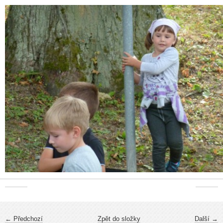
← Předchozí
Zpět do složky
Další →