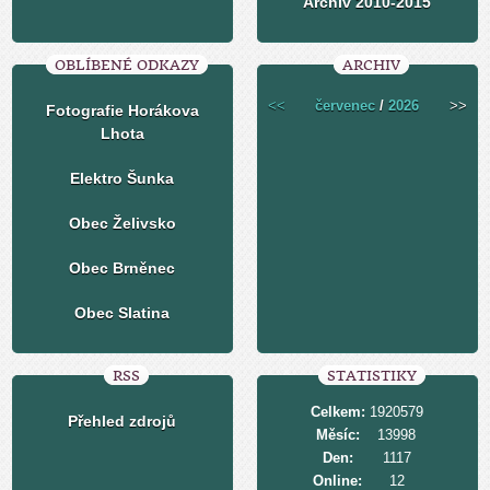
Archiv 2010-2015
OBLÍBENÉ ODKAZY
ARCHIV
<<
červenec
/
2026
>>
Fotografie Horákova
Lhota
Elektro Šunka
Obec Želivsko
Obec Brněnec
Obec Slatina
RSS
STATISTIKY
Celkem:
1920579
Přehled zdrojů
Měsíc:
13998
Den:
1117
Online:
12