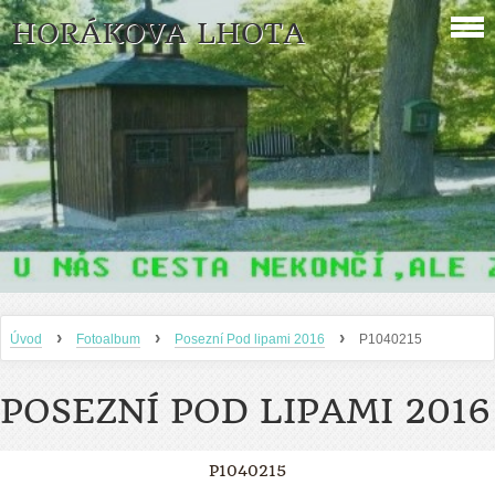
HORÁKOVA LHOTA
›
›
›
Úvod
Fotoalbum
Posezní Pod lipami 2016
P1040215
POSEZNÍ POD LIPAMI 2016
P1040215