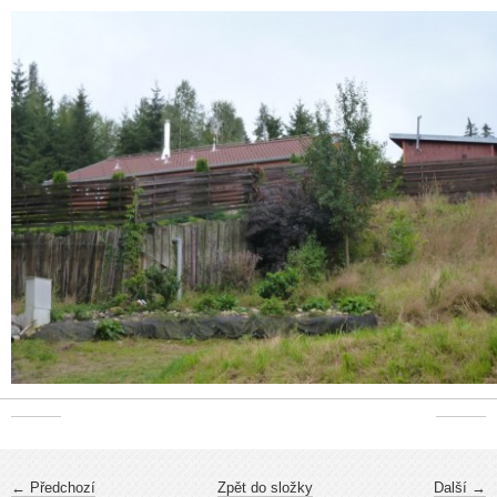
← Předchozí
Zpět do složky
Další →