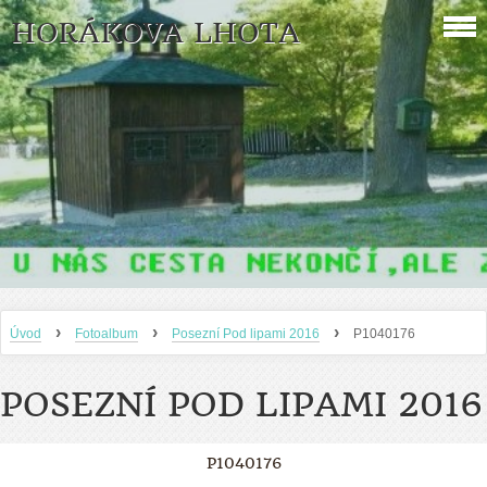
HORÁKOVA LHOTA
›
›
›
Úvod
Fotoalbum
Posezní Pod lipami 2016
P1040176
POSEZNÍ POD LIPAMI 2016
P1040176