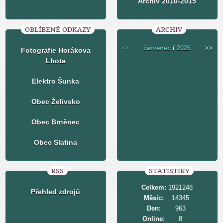
Archiv 2010-2015
OBLÍBENÉ ODKAZY
ARCHIV
<<
červenec
/
2026
>>
Fotografie Horákova
Lhota
Elektro Šunka
Obec Želivsko
Obec Brněnec
Obec Slatina
RSS
STATISTIKY
Celkem:
1921248
Přehled zdrojů
Měsíc:
14345
Den:
963
Online:
8