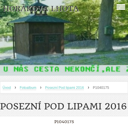
HORÁKOVA LHOTA
›
›
›
Úvod
Fotoalbum
Posezní Pod lipami 2016
P1040175
POSEZNÍ POD LIPAMI 2016
P1040175