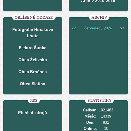
Archiv 2010-2015
OBLÍBENÉ ODKAZY
ARCHIV
<<
červenec
/
2026
>>
Fotografie Horákova
Lhota
Elektro Šunka
Obec Želivsko
Obec Brněnec
Obec Slatina
RSS
STATISTIKY
Celkem:
1921483
Přehled zdrojů
Měsíc:
14339
Den:
831
Online:
10