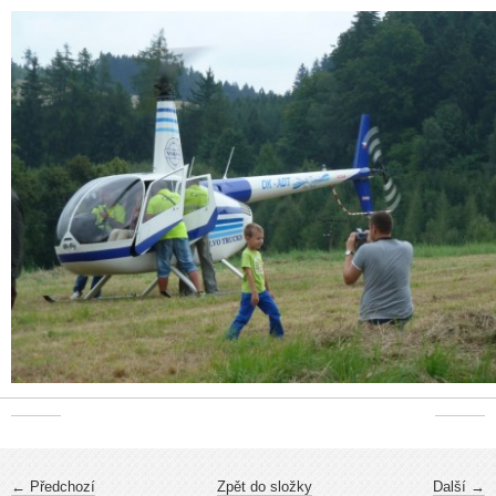
← Předchozí
Zpět do složky
Další →