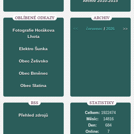
Archiv 2010-2015
OBLÍBENÉ ODKAZY
ARCHIV
<<
červenec
/
2026
>>
Fotografie Horákova
Lhota
Elektro Šunka
Obec Želivsko
Obec Brněnec
Obec Slatina
RSS
STATISTIKY
Celkem:
1922474
Přehled zdrojů
Měsíc:
14816
Den:
684
Online:
7