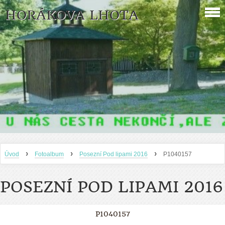
HORÁKOVA LHOTA
›
›
›
Úvod
Fotoalbum
Posezní Pod lipami 2016
P1040157
POSEZNÍ POD LIPAMI 2016
P1040157