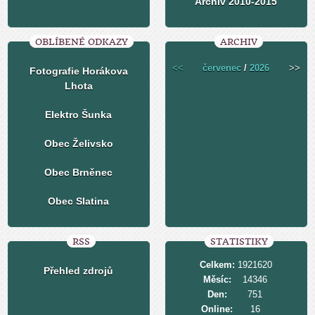
Archiv 2010-2015
OBLÍBENÉ ODKAZY
ARCHIV
<<
červenec
/
2026
>>
Fotografie Horákova
Lhota
Elektro Šunka
Obec Želivsko
Obec Brněnec
Obec Slatina
RSS
STATISTIKY
Celkem:
1921620
Přehled zdrojů
Měsíc:
14346
Den:
751
Online:
16