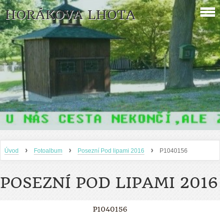
HORÁKOVA LHOTA
›
›
›
Úvod
Fotoalbum
Posezní Pod lipami 2016
P1040156
POSEZNÍ POD LIPAMI 2016
P1040156