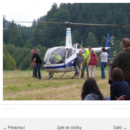
← Předchozí
Zpět do složky
Další →